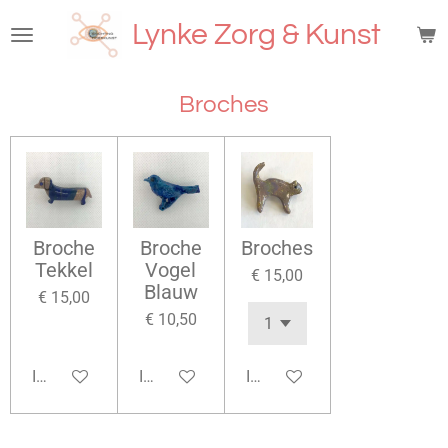
Ga
Lynke Zorg & Kunst
direct
naar
de
Broches
hoofdinhoud
Broche
Broche
Broches
Tekkel
Vogel
€ 15,00
Blauw
€ 15,00
€ 10,50
In winkelwagen
In winkelwagen
In winkelwagen