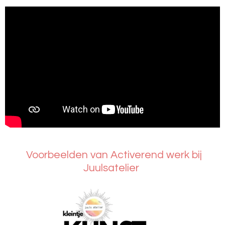
Voorbeelden van Activerend werk bij
Juulsatelier