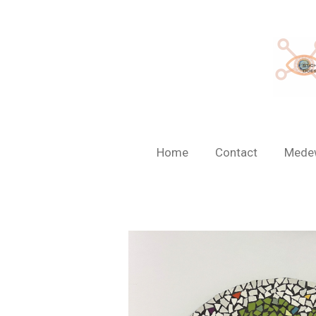
Ga
direct
naar
de
hoofdinhoud
Home
Contact
Mede