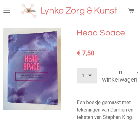
Ga
Lynke Zorg & Kunst
direct
naar
de
Head Space
hoofdinhoud
€ 7,50
In
winkelwagen
Een boekje gemaakt met
tekeningen van Damien en
teksten van Stephen King.