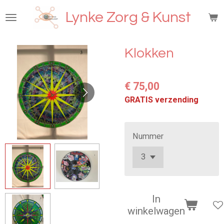
Ga
Lynke Zorg & Kunst
direct
naar
de
Klokken
hoofdinhoud
€ 75,00
GRATIS verzending
Nummer
In
winkelwagen