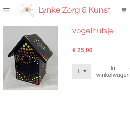
Ga
Lynke Zorg & Kunst
direct
naar
de
vogelhuisje
hoofdinhoud
€ 25,00
In
winkelwagen