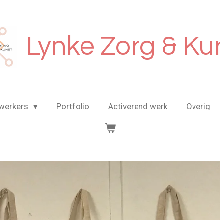
Lynke Zorg & Ku
werkers
Portfolio
Activerend werk
Overig