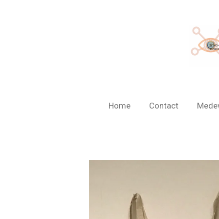
Ga
direct
naar
de
hoofdinhoud
Home
Contact
Mede